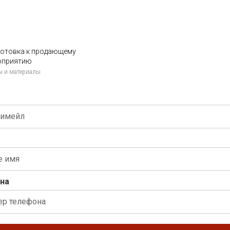
готовка к продающему
оприятию
ы и материалы
на